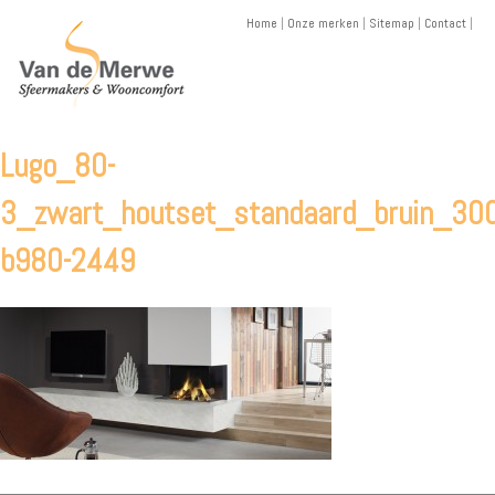
Skip
Home
|
Onze merken
|
Sitemap
|
Contact
|
to
content
Lugo_80-
3_zwart_houtset_standaard_bruin_300
b980-2449