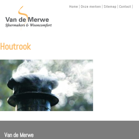
Skip
Home
|
Onze merken
|
Sitemap
|
Contact
|
to
content
Houtrook
Van de Merwe