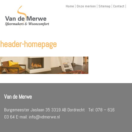
Skip
Home
|
Onze merken
|
Sitemap
|
Contact
|
to
content
header-homepage
Van de Merwe
Burgemeester Jaslaan 35 3319 AB Dordrecht Tel: 078 – 616
03 64 E-mail: info@vdmerwe.nl