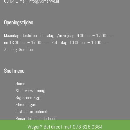
03 64 E-mail: info@vdmerwe.nl
Openingstijden
Maandag: Gesloten Dinsdag t/m vrijdag: 9.00 uur – 12.00 uur
en 13.30 uur – 17.00 uur Zaterdag: 10.00 uur – 16.00 uur
Zondag: Gesloten
Snel menu
Home
Sfeerverwarming
Big Green Egg
Flessengas
Installatietechniek
Reparatie en onderhoud
Contact
Vragen? Bel direct met
078 616 0364