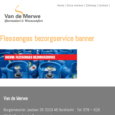
Skip
Home
|
Onze merken
|
Sitemap
|
Contact
|
to
content
Flessengas bezorgservice banner
Van de Merwe
Burgemeester Jaslaan 35 3319 AB Dordrecht Tel: 078 – 616