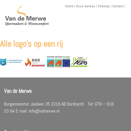
Skip
Home
|
Onze merken
|
Sitemap
|
Contact
|
to
content
Alle logo’s op een rij
Van de Merwe
Burgemeester Jaslaan 35 3319 AB Dordrecht Tel: 078 – 616
03 64 E-mail: info@vdmerwe.nl