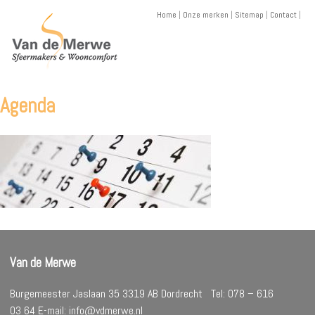
Skip
Home
|
Onze merken
|
Sitemap
|
Contact
|
to
content
Agenda
Van de Merwe
Burgemeester Jaslaan 35 3319 AB Dordrecht Tel: 078 – 616
03 64 E-mail: info@vdmerwe.nl