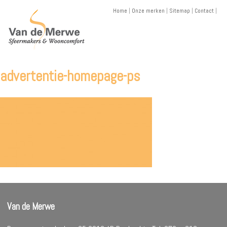
Skip
Home
|
Onze merken
|
Sitemap
|
Contact
|
to
content
advertentie-homepage-ps
Van de Merwe