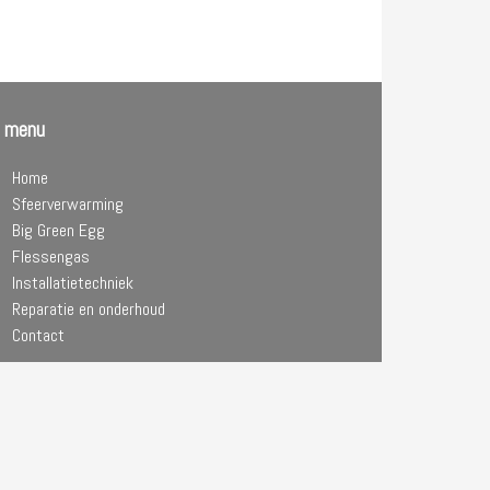
l menu
Home
Sfeerverwarming
Big Green Egg
Flessengas
Installatietechniek
Reparatie en onderhoud
Contact