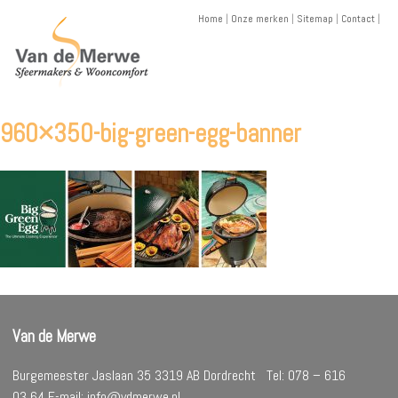
Skip
Home
|
Onze merken
|
Sitemap
|
Contact
|
to
content
960×350-big-green-egg-banner
Van de Merwe
Burgemeester Jaslaan 35 3319 AB Dordrecht Tel: 078 – 616
03 64 E-mail: info@vdmerwe.nl