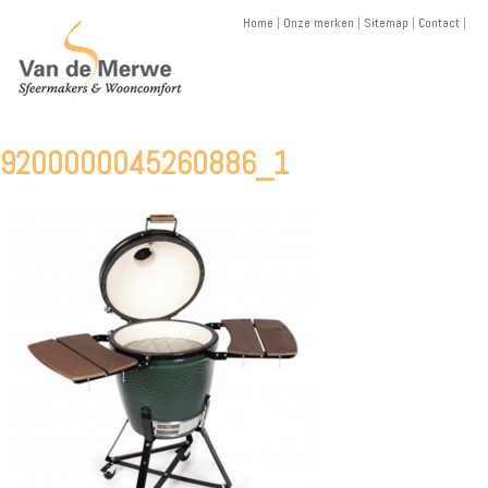
Skip
Home
|
Onze merken
|
Sitemap
|
Contact
|
to
content
9200000045260886_1