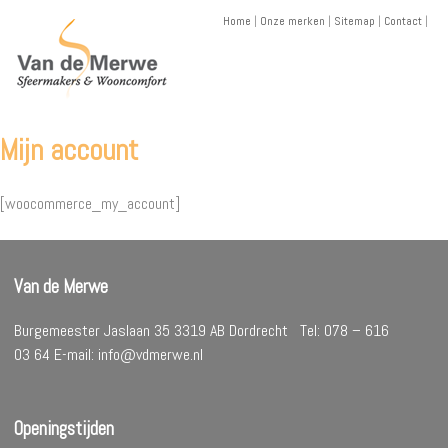
Skip
Home
|
Onze merken
|
Sitemap
|
Contact
|
to
content
Mijn account
[woocommerce_my_account]
Van de Merwe
Burgemeester Jaslaan 35 3319 AB Dordrecht Tel: 078 – 616
03 64 E-mail: info@vdmerwe.nl
Openingstijden