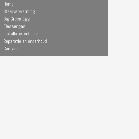
Home
Sfeerverwarming
Big Green Egg
Flessengas
Installatietechniek
Reparatie en onderhoud
Contact