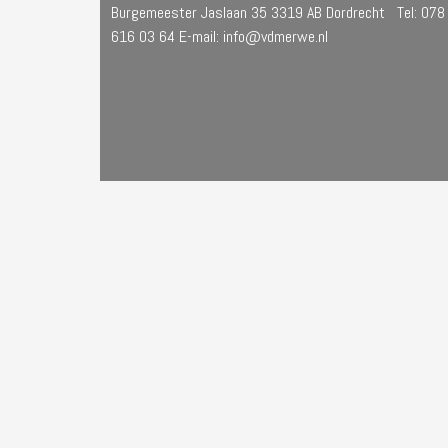
Burgemeester Jaslaan 35 3319 AB Dordrecht Tel: 078
616 03 64 E-mail: info@vdmerwe.nl