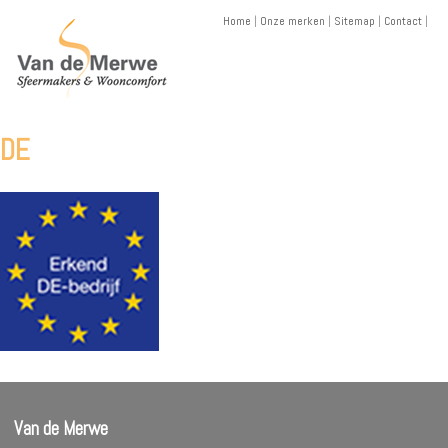
Skip
Home
|
Onze merken
|
Sitemap
|
Contact
|
to
content
DE
Van de Merwe