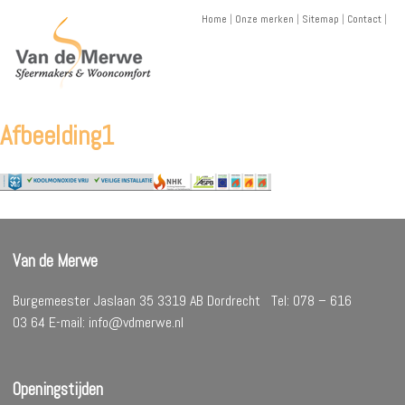
Skip
Home
|
Onze merken
|
Sitemap
|
Contact
|
to
content
Afbeelding1
Van de Merwe
Burgemeester Jaslaan 35 3319 AB Dordrecht Tel: 078 – 616
03 64 E-mail: info@vdmerwe.nl
Openingstijden