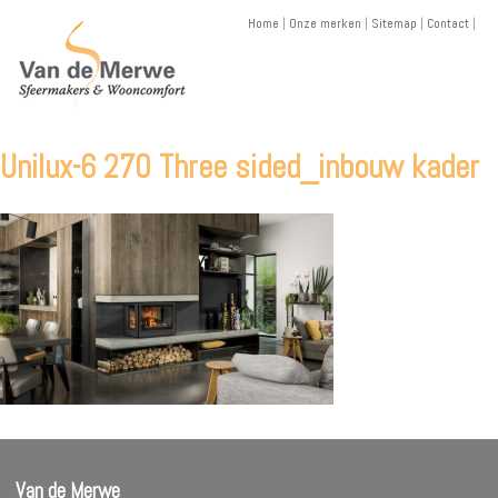
Skip
Home
|
Onze merken
|
Sitemap
|
Contact
|
to
content
Unilux-6 270 Three sided_inbouw kader
Van de Merwe