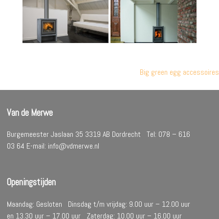
Bericht
Big green egg accessoires
navigatie
Van de Merwe
Burgemeester Jaslaan 35 3319 AB Dordrecht Tel: 078 – 616
03 64 E-mail: info@vdmerwe.nl
Openingstijden
Maandag: Gesloten Dinsdag t/m vrijdag: 9.00 uur – 12.00 uur
en 13.30 uur – 17.00 uur Zaterdag: 10.00 uur – 16.00 uur