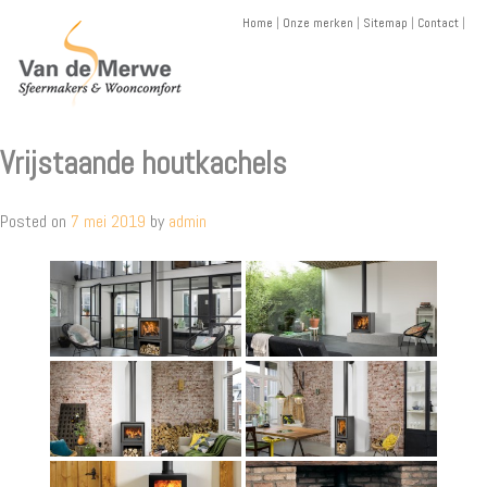
Skip
Home
|
Onze merken
|
Sitemap
|
Contact
|
to
content
Vrijstaande houtkachels
Posted on
7 mei 2019
by
admin