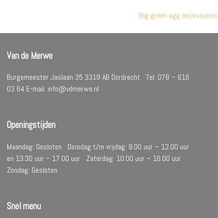
Bericht
Big green egg accessoires
navigatie
Van de Merwe
Burgemeester Jaslaan 35 3319 AB Dordrecht Tel: 078 – 616
03 64 E-mail: info@vdmerwe.nl
Openingstijden
Maandag: Gesloten Dinsdag t/m vrijdag: 9.00 uur – 12.00 uur
en 13.30 uur – 17.00 uur Zaterdag: 10.00 uur – 16.00 uur
Zondag: Gesloten
Snel menu