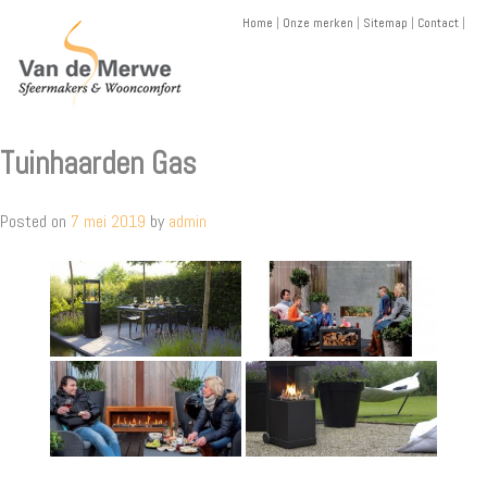
Skip
Home
|
Onze merken
|
Sitemap
|
Contact
|
to
content
Tuinhaarden Gas
Posted on
7 mei 2019
by
admin