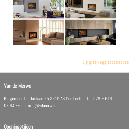
Bericht
Big green egg accessoires
navigatie
Van de Merwe
Burgemeester Jaslaan 35 3319 AB Dordrecht Tel: 078 – 616
03 64 E-mail: info@vdmerwe.nl
Openingstijden