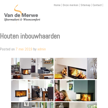
Skip
Home
|
Onze merken
|
Sitemap
|
Contact
|
to
content
Houten inbouwhaarden
Posted on
7 mei 2019
by
admin