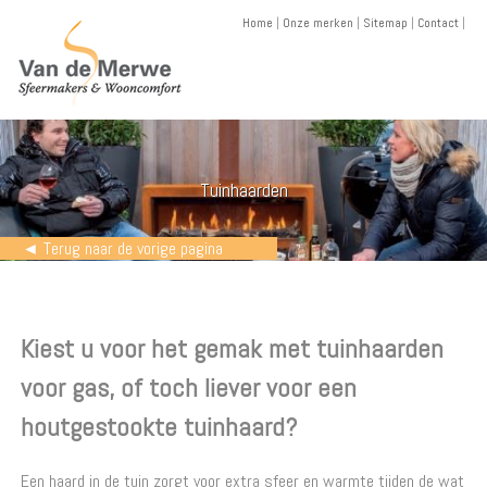
Skip
Home
|
Onze merken
|
Sitemap
|
Contact
|
to
content
Tuinhaarden
◄ Terug naar de vorige pagina
Kiest u voor het gemak met tuinhaarden
voor gas, of toch liever voor een
houtgestookte tuinhaard?
Een haard in de tuin zorgt voor extra sfeer en warmte tijden de wat