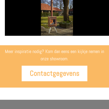
Meer inspiratie nodig? Kom dan eens een kijkje nemen in
onze showroom.
Contactgegevens