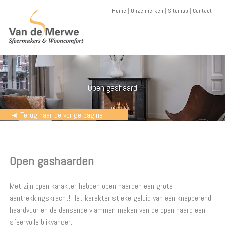
Skip
Home
|
Onze merken
|
Sitemap
|
Contact
|
to
content
Open gashaard
◄ Terug naar de vorige pagina
Open gashaarden
Met zijn open karakter hebben open haarden een grote
aantrekkingskracht! Het karakteristieke geluid van een knapperend
haardvuur en de dansende vlammen maken van de open haard een
sfeervolle blikvanger.